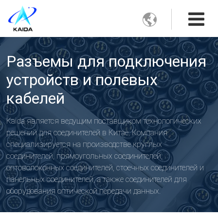

Разъемы для подключения
устройств и полевых
кабелей
Kaida является ведущим поставщиком технологических
решений для соединителей в Китае. Компания
специализируется на производстве круглых
соединителей, прямоугольных соединителей,
оптоволоконных соединителей, стоечных соединителей и
панельных соединителей, а также соединителей для
оборудования оптической передачи данных.